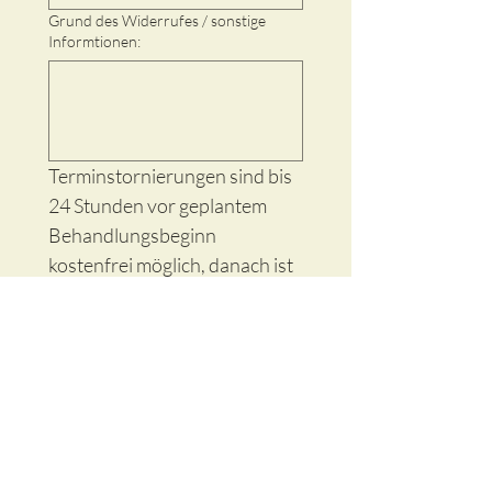
Grund des Widerrufes / sonstige
Informtionen:
Terminstornierungen sind bis 
24 Stunden vor geplantem 
Behandlungsbeginn 
kostenfrei möglich, danach ist 
der volle Behandlungspreis 
fällig.
Mit einem Klick auf die 
Schaltfläche unten erklärst du 
verbindlich den Widerruf des 
oben genannten Termines.