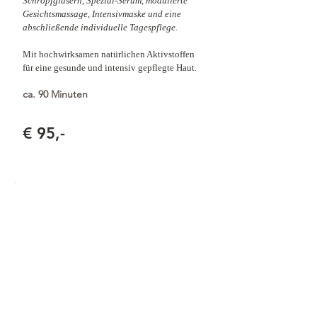
Schröpfgläsern, Spezial-Serum, modulierte
Gesichtsmassage, Intensivmaske und eine
abschließende individuelle Tagespflege.
Mit hochwirksamen natürlichen Aktivstoffen
für eine gesunde und intensiv gepflegte Haut.
ca. 90 Minuten
€ 95
,-
Advanced Bio Lifting Face
Treatment -
Intensivbehandlung mit
biodynamischem Lifting
Das ganzheitliche Maximumprogramm nach
der Methode TEAM DR. JOSEPH.