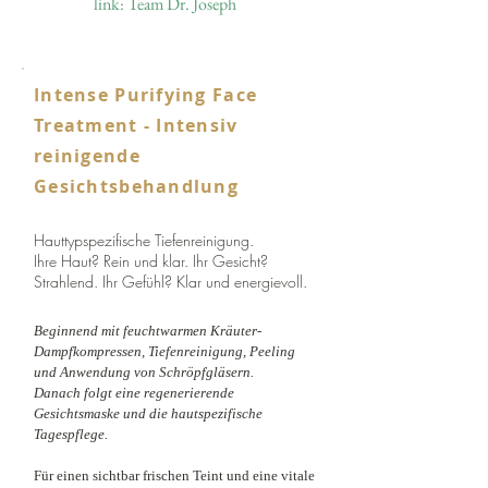
link: Team Dr. Joseph
Intense Purifying Face
Treatment - Intensiv
reinigende
Gesichtsbehandlung
Hauttypspezifische Tiefenreinigung.
Ihre Haut? Rein und klar. Ihr G
esicht?
Strahlend. Ihr Gefühl? Klar und energievoll.
Beginnend mit feuchtwarmen Kräuter-
Dampfkompressen, Ti
efenre
inigung, Peeling
und Anwendung von Schröpfgläsern.
Danach folgt eine regenerierende
Gesichtsmaske
und die hautspezifische
Tagespflege.
Für einen sichtbar frischen Teint und eine vitale