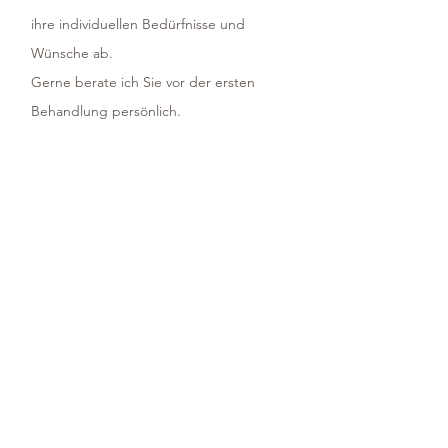
ihre individuellen Bedürfnisse und
Wünsche ab.
Gerne berate ich Sie vor der ersten
Behandlung persönlich.
Je nach Hautbild werden 2-6 Sitzungen in
einem Abstand von 2-4 Wochen benötigt,
um die besten Behandlungserfolge zu
erzielen.
Gesicht incl. Fruchtsäurepeeling
€ 169,-
1 Stunde 45 Minuten -
Gesicht ohne Fruchtsäurepeeling
€ 139,-
1 Stunde 15 Minuten -