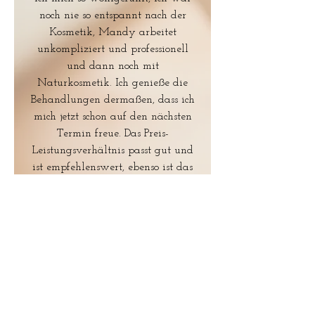
noch nie so entspannt nach der
Kosmetik, Mandy arbeitet
unkompliziert und professionell
und dann noch mit
Naturkosmetik. Ich genieße die
Behandlungen dermaßen, dass ich
mich jetzt schon auf den nächsten
Termin freue. Das Preis-
Leistungsverhältnis passt gut und
ist empfehlenswert, ebenso ist das
Ambiente sehr angenehm.
5 Sterne
Bianca M. via Google: